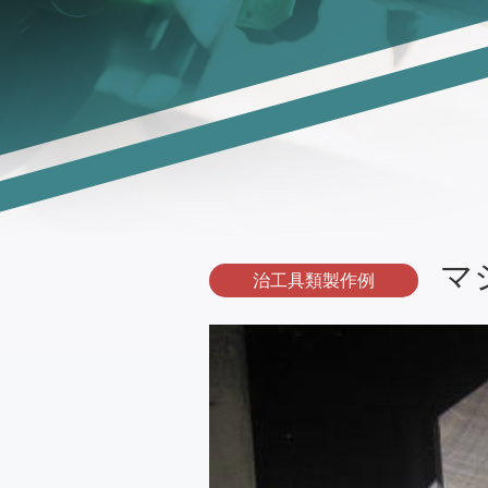
マ
治工具類製作例